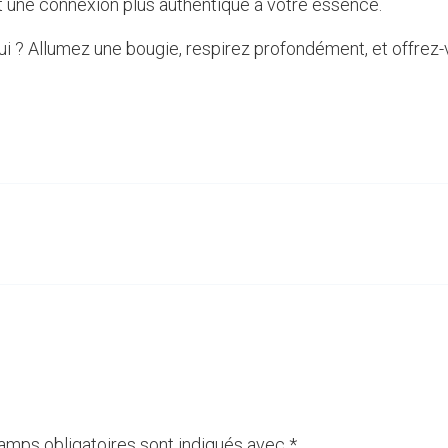
et une connexion plus authentique à votre essence.
i ? Allumez une bougie, respirez profondément, et offrez
amps obligatoires sont indiqués avec
*