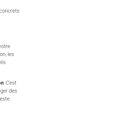
 concrets
votre
on, les
rés
on
. C’est
éger des
geste