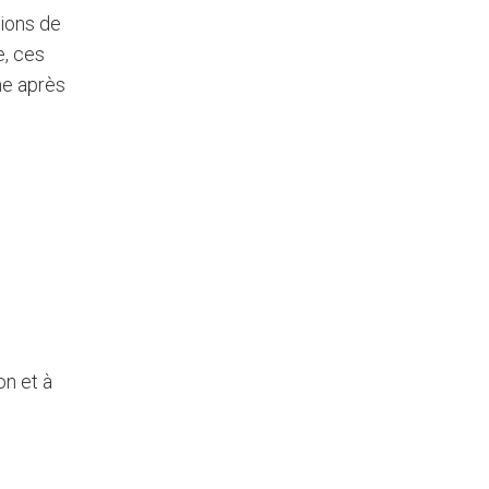
ions de
e, ces
me après
on et à