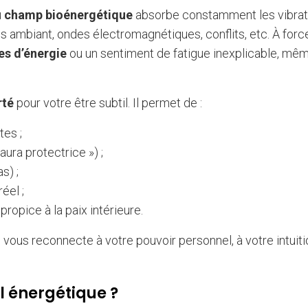
u
champ bioénergétique
absorbe constamment les vibrat
s ambiant, ondes électromagnétiques, conflits, etc. À forc
tes d’énergie
ou un sentiment de fatigue inexplicable, mê
rté
pour votre être subtil. Il permet de :
tes ;
aura protectrice ») ;
s) ;
éel ;
propice à la paix intérieure.
il vous reconnecte à votre pouvoir personnel, à votre intuiti
l énergétique ?