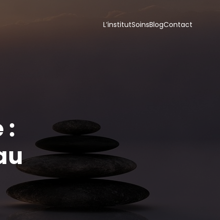
L’institut
Soins
Blog
Contact
 :
 au