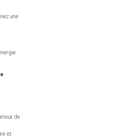
inez une
énergie
ce
.
’amour de
re et