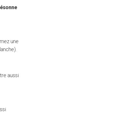
résonne
lumez une
lanche).
tre aussi
ssi