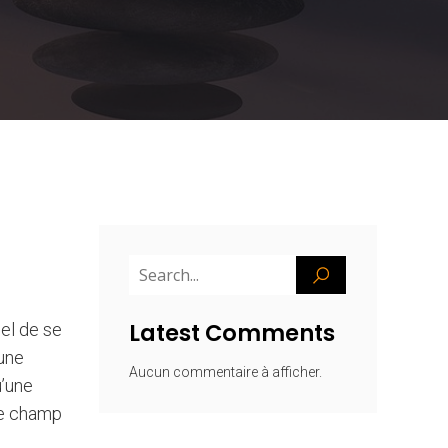
Latest Comments
iel de se
 une
Aucun commentaire à afficher.
u’une
tre champ