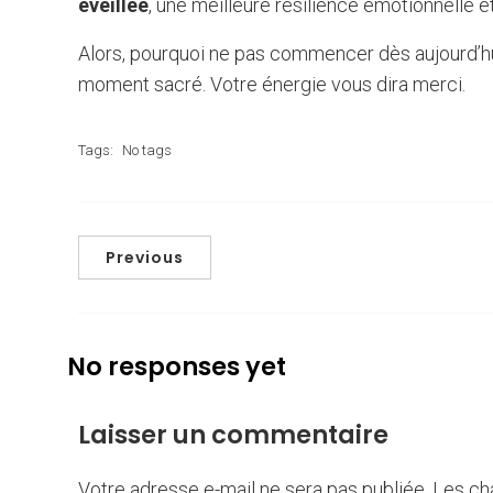
éveillée
, une meilleure résilience émotionnelle 
Alors, pourquoi ne pas commencer dès aujourd’hu
moment sacré. Votre énergie vous dira merci.
Tags:
No tags
Previous
No responses yet
Laisser un commentaire
Votre adresse e-mail ne sera pas publiée.
Les ch