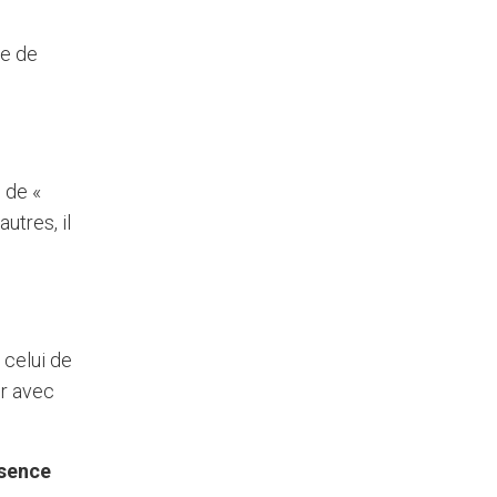
se de
 de «
autres, il
 celui de
ser avec
sence